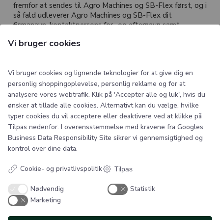
fremfor at sendes til Agro Machines og SB-Flex først, og i
så fald udleverer Agro Machines og SB-Flex dit
firmanavn, kontaktpersons for- og efternavn samt
leveringsadresse til producenten.
Vi bruger cookies
Vi bruger cookies og lignende teknologier for at give dig en
personlig shoppingoplevelse, personlig reklame og for at
analysere vores webtrafik. Klik på 'Accepter alle og luk', hvis du
ønsker at tillade alle cookies. Alternativt kan du vælge, hvilke
typer cookies du vil acceptere eller deaktivere ved at klikke på
SB Flex
Tilpas nedenfor. I overensstemmelse med kravene fra
Googles
Business Data Responsibility Site
sikrer vi gennemsigtighed og
Smedegade 6
kontrol over dine data.
6100 Haderslev
Danmark
Cookie- og privatlivspolitik
Tilpas
Nødvendig
Statistik
Kontakt
Marketing
Telefonnr.:
29612755