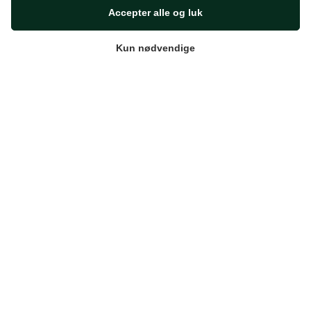
E-mail:
info@sb-flex.com
Accepter alle og luk
Links
Kun nødvendige
Handelsbetingelser
Cookie og privatlivspolitik
Bestillings- og monteringsvejledning
Følg SB Flex
Facebook
Instagram
Subtotal:
0,00
kr.
© 2026 SB Flex.
Se Kurv
Kasse