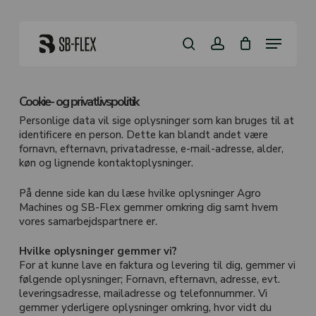
Skip
to
Close
Kurv
main
Menu
Cart
content
search
account
Cookie- og privatlivspolitik
Personlige data vil sige oplysninger som kan bruges til at
identificere en person. Dette kan blandt andet være
fornavn, efternavn, privatadresse, e-mail-adresse, alder,
køn og lignende kontaktoplysninger.
På denne side kan du læse hvilke oplysninger Agro
Machines og SB-Flex gemmer omkring dig samt hvem
vores samarbejdspartnere er.
Hvilke oplysninger gemmer vi?
For at kunne lave en faktura og levering til dig, gemmer vi
følgende oplysninger; Fornavn, efternavn, adresse, evt.
leveringsadresse, mailadresse og telefonnummer. Vi
gemmer yderligere oplysninger omkring, hvor vidt du