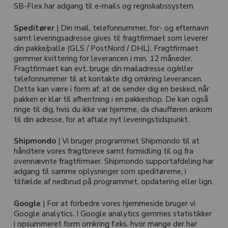
SB-Flex har adgang til e-mails og regnskabssystem
Speditører
| Din mail, telefonnummer, for- og efternavn
samt leveringsadresse gives til fragtfirmaet som leverer
din pakke/palle (GLS / PostNord / DHL). Fragtfirmaet
gemmer kvittering for leverancen i min. 12 måneder.
Fragtfirmaet kan evt. bruge din mailadresse og/eller
telefonnummer til at kontakte dig omkring leverancen.
Ingen varer i kurven.
Dette kan være i form af, at de sender dig en besked, når
pakken er klar til afhentning i en pakkeshop. De kan også
ringe til dig, hvis du ikke var hjemme, da chaufføren ankom
Go To Shop
til din adresse, for at aftale nyt leveringstidspunkt.
Shipmondo
| Vi bruger programmet Shipmondo til at
håndtere vores fragtbreve samt formidling til og fra
ovennævnte fragtfirmaer. Shipmondo supportafdeling har
adgang til samme oplysninger som speditørerne, i
tilfælde af nedbrud på programmet, opdatering eller lign.
Google
| For at forbedre vores hjemmeside bruger vi
Google analytics. I Google analytics gemmes statistikker
i opsummeret form omkring f.eks. hvor mange der har