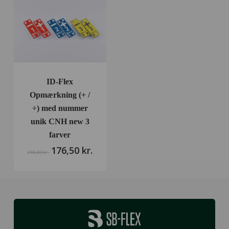
ID-Flex
Opmærkning (+ /
÷) med nummer
unik CNH new 3
farver
176,50
kr.
Den
Den
210,00
kr.
Ingen varer i kurven.
oprindelige
aktuelle
pris
pris
var:
er:
Go To Shop
210,00 kr..
176,50 kr..