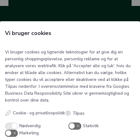
SB Flex
Vi bruger cookies
Smedegade 6
6100 Haderslev
Danmark
Vi bruger cookies og lignende teknologier for at give dig en
personlig shoppingoplevelse, personlig reklame og for at
analysere vores webtrafik. Klik på 'Accepter alle og luk', hvis du
Kontakt
ønsker at tillade alle cookies. Alternativt kan du vælge, hvilke
typer cookies du vil acceptere eller deaktivere ved at klikke på
Telefonnr.:
29612755
Tilpas nedenfor. I overensstemmelse med kravene fra
Googles
E-mail:
info@sb-flex.com
Business Data Responsibility Site
sikrer vi gennemsigtighed og
kontrol over dine data.
Links
Cookie- og privatlivspolitik
Tilpas
Handelsbetingelser
Nødvendig
Statistik
Cookie og privatlivspolitik
Marketing
Bestillings- og monteringsvejledning