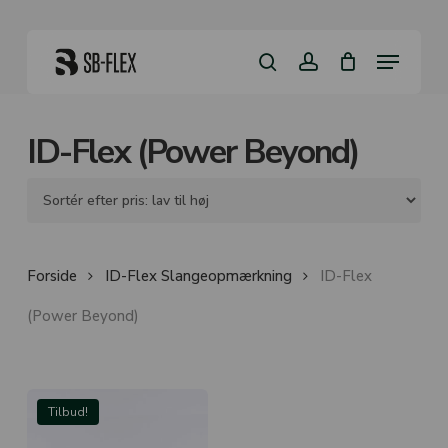
Skip
to
Close
Kurv
main
Menu
Cart
content
search
account
ID-Flex (Power Beyond)
Forside
ID-Flex Slangeopmærkning
ID-Flex
(Power Beyond)
Tilbud!