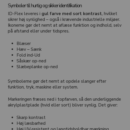
Symboler til hurtig og sikker identifikation
ID-Flex leveres i
gul farve med sort kontrast
, hvilket
sikrer høj synlighed – også i krævende industrielle miljøer.
Ikonerne gør det nemt at aflæse funktion og indhold, selv
på afstand eller under tidspres.
Blæser
Hæv – Sænk
Fold ind-Ud
Såskær op-ned
Slæbeplanke op-ned
Symbolerne gør det nemt at opdele slanger efter
funktion, tryk, maskine eller system.
Markeringen fræses ned i topfarven, så den underliggende
akrylplastplade (hvid eller sort) bliver synlig. Det giver:
Skarp kontrast
Høj læsbarhed
Høj UV-resistent og langtidsholdbar mærkning