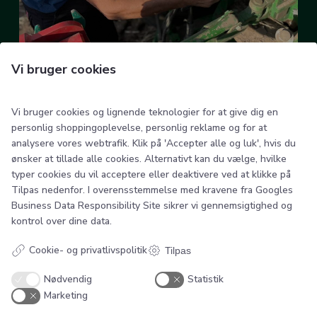
Vi bruger cookies
Vi bruger cookies og lignende teknologier for at give dig en
personlig shoppingoplevelse, personlig reklame og for at
analysere vores webtrafik. Klik på 'Accepter alle og luk', hvis du
ønsker at tillade alle cookies. Alternativt kan du vælge, hvilke
typer cookies du vil acceptere eller deaktivere ved at klikke på
Se hvor nemt det er, lige her!
Tilpas nedenfor. I overensstemmelse med kravene fra
Googles
Business Data Responsibility Site
sikrer vi gennemsigtighed og
Play
kontrol over dine data.
Video
Cookie- og privatlivspolitik
Tilpas
Nødvendig
Statistik
Marketing