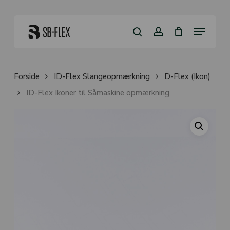
Skip
to
Close
Kurv
main
Menu
Cart
content
search
account
Forside
ID-Flex Slangeopmærkning
D-Flex (Ikon)
ID-Flex Ikoner til Såmaskine opmærkning