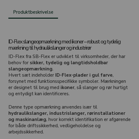
Produktbeskrivelse
ID-Flex slangeopmærkning med ikoner – robust og tydelig
mærkning til hydraulikslanger og industrirør
ID-Flex fra
SB-Flex
er udviklet til virksomheder, der har
behov for
sikker, tydelig og langtidsholdbar
slangeopmærkning
.
Hvert sæt indeholder
ID-Flex-plader i gul farve
,
forsynet med funktionsspecifikke symboler. Mærkningen
er designet til brug med
ikoner
, så slanger og rør hurtigt
og entydigt kan identificeres.
Denne type opmærkning anvendes især til
hydraulikslanger, industrislanger, rørinstallationer
og maskinanlæg
, hvor korrekt identifikation er afgørende
for både driftssikkerhed, vedligeholdelse og
arbejdssikkerhed.