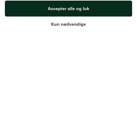
Accepter alle og luk
Kun nødvendige
SB Flex
Smedegade 6
6100 Haderslev
Danmark
Kontakt
Telefonnr.:
29612755
E-mail:
info@sb-flex.com