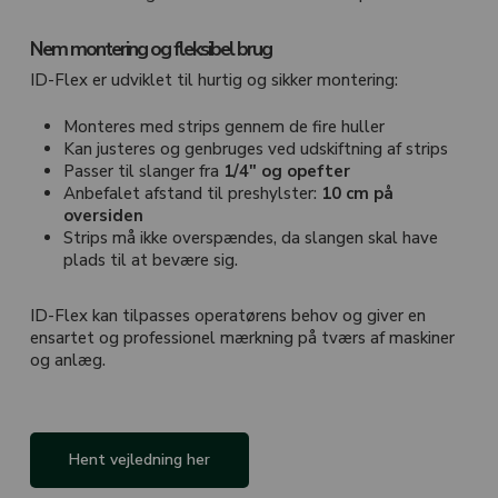
Nem montering og fleksibel brug
ID-Flex er udviklet til hurtig og sikker montering:
Monteres med strips gennem de fire huller
Kan justeres og genbruges ved udskiftning af strips
Passer til slanger fra
1/4″ og opefter
Ingen varer i kurven.
Anbefalet afstand til preshylster:
10 cm på
oversiden
Strips må ikke overspændes, da slangen skal have
Go To Shop
plads til at bevære sig.
ID-Flex kan tilpasses operatørens behov og giver en
ensartet og professionel mærkning på tværs af maskiner
og anlæg.
Hent vejledning her