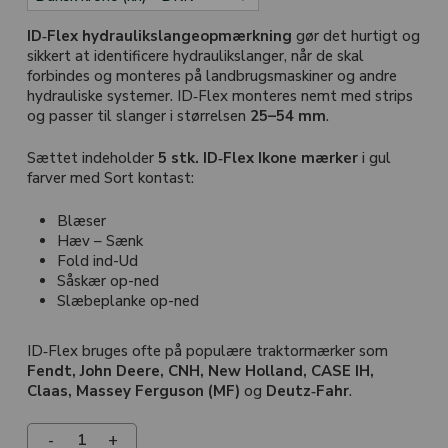
ID‑Flex hydraulikslangeopmærkning
gør det hurtigt og
sikkert at identificere hydraulikslanger, når de skal
forbindes og monteres på landbrugsmaskiner og andre
hydrauliske systemer. ID‑Flex monteres nemt med strips
og passer til slanger i størrelsen
25–54 mm
.
Sættet indeholder
5 stk. ID‑Flex Ikone mærker
i gul
farver med Sort kontast:
Blæser
Hæv – Sænk
Fold ind-Ud
Såskær op-ned
Slæbeplanke op-ned
ID‑Flex bruges ofte på populære traktormærker som
Fendt, John Deere, CNH, New Holland, CASE IH,
Claas, Massey Ferguson (MF)
og
Deutz‑Fahr
.