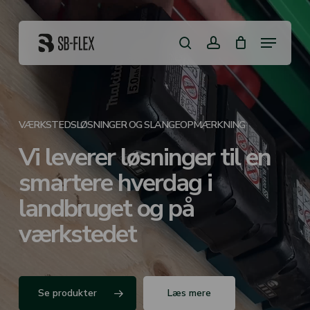
Skip
to
Close
Kurv
main
Menu
Cart
content
search
account
VÆRKSTEDSLØSNINGER OG SLANGEOPMÆRKNING
Vi leverer løsninger til en
smartere hverdag i
landbruget og på
værkstedet
Se produkter
Læs mere