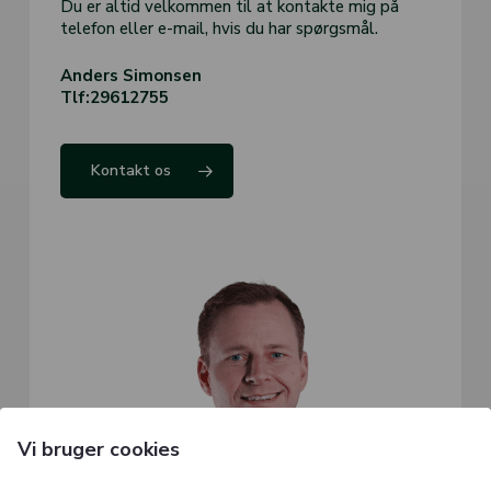
Du er altid velkommen til at kontakte mig på
telefon eller e-mail, hvis du har spørgsmål.
Anders Simonsen
Tlf:29612755
Kontakt os
Vi bruger cookies